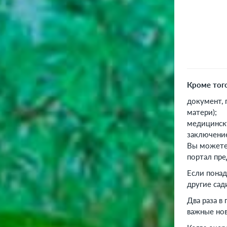
Кроме тог
документ, 
матери);
медицинску
заключение
Вы можете 
портал пре
Если понад
другие сад
Два раза в
важные нов