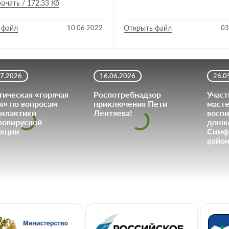
качать / 172,33 Кб
 файл
10.06.2022
Открыть файл
03
07.2026
16.06.2026
26.0
тическая «горячая
Роспотребнадзор
Участ
я» по вопросам
приключения Пети
масте
илактики
Лентяева!
воспи
ровирусной
дошк
кции
Симф
район