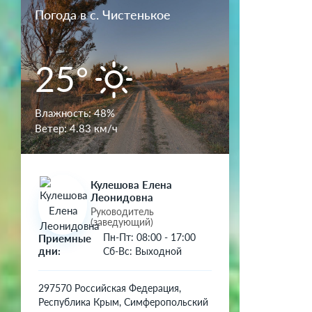
Погода в с. Чистенькое
.
25°
Влажность:
48%
Ветер:
4.83 км/ч
а
Кулешова Елена
Леонидовна
Руководитель
(заведующий)
Пн-Пт: 08:00 - 17:00
Приемные
дни:
Сб-Вс: Выходной
297570 Российская Федерация,
Республика Крым, Симферопольский