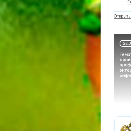
С
Открыть
22.
Тема
лини
проф
энте
инфе