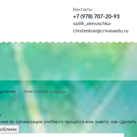
Контакты
+7 (978) 707-20-93
sadik_alenuschka-
chistenkoe@crimeaedu.ru
дителям
Электронная очередь
е
ния по организации учебного процесса или знаете, как сделат
роблеме