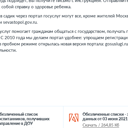
едь подойдет, Вы получите письмо с инструкцией. Отправляйте
 собой справку о здоровье ребенка.
 в садик через портал госуслуг могут все, кроме жителей Мос
и sevastopol.gov.ru.
услуг помогает гражданам общаться с государством, получать
С 2010 года мы делаем портал удобнее: упрощаем регистраци
в пробном режиме открылась новая версия портала: gosuslugi.r
льности.
безличенный список
Обезличенные списки - 
оспитанников, получивших
данных от 03 июня 2021 
аправление в ДОУ
Скачать / 264,85 Кб