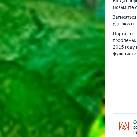
Когда очер
Возьмите с
Записаться
pgu.mos.ru 
Портал гос
проблемы. 
2015 году 
функциона
О
в
н