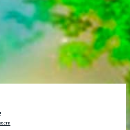
я
ности