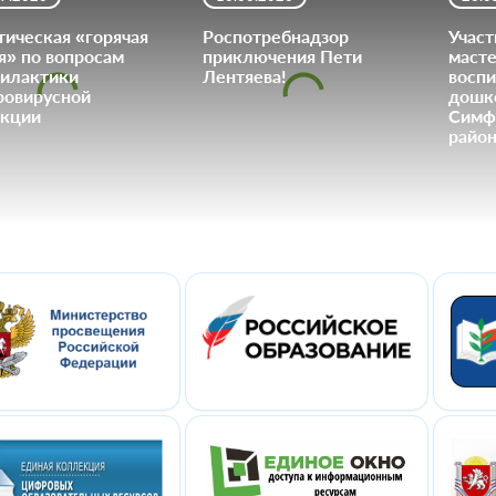
тическая «горячая
Роспотребнадзор
Участ
я» по вопросам
приключения Пети
масте
илактики
Лентяева!
воспи
ровирусной
дошк
кции
Симф
район