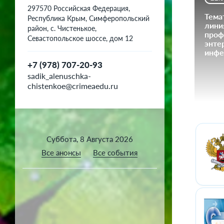
297570 Российская Федерация,
Тема
Республика Крым, Симферопольский
лини
район, с. Чистенькое,
проф
Севастопольское шоссе, дом 12
энте
инфе
+7 (978) 707-20-93
sadik_alenuschka-
chistenkoe@crimeaedu.ru
Суббота, 8 Августа 2026
Все анонсы
Все события