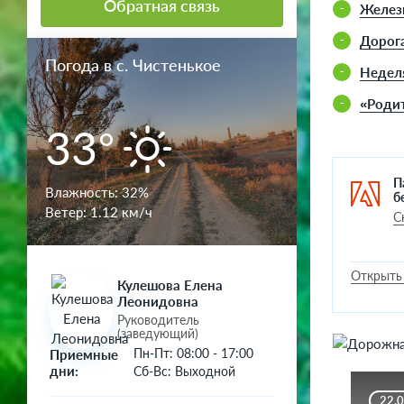
Обратная связь
Железн
.
Дорога
Погода в с. Чистенькое
Неделя
«Родит
33°
а
П
Влажность:
32%
б
Ветер:
1.12 км/ч
С
Открыть
Кулешова Елена
Леонидовна
Руководитель
(заведующий)
Пн-Пт: 08:00 - 17:00
Приемные
дни:
Сб-Вс: Выходной
22.