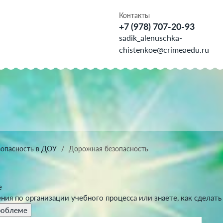
Контакты
+7 (978) 707-20-93
sadik_alenuschka-
chistenkoe@crimeaedu.ru
зопасность в ДОУ
Дорожная безопасность
е
ния по организации учебного процесса или знаете, как сделат
роблеме