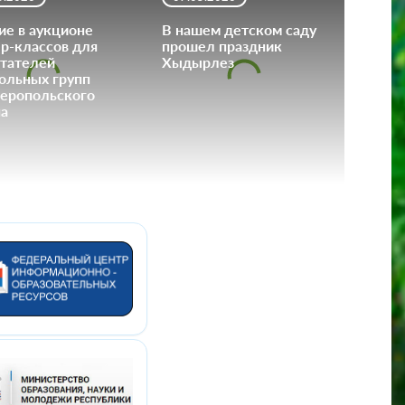
ие в аукционе
В нашем детском саду
р-классов для
прошел праздник
тателей
Хыдырлез
ольных групп
еропольского
а